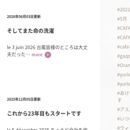
20
2026年06月03日更新
5月
CA
そしてまた命の洗濯
CA
ca
le 3 juin 2026 台風皆様のところは大丈
夫だった…
gaz
more
Oran
yuri
yuri
あけ
す
2025年12月05日更新
アス
これから23年目もスタートです
いつ
ウィ
le 5 décembre 2025 ちょうど会社を作