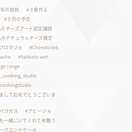
21年の抱負
３食作る
９月の予定
FAⓇチーズアート認定講師
FAⓇナチュラルチーズ検定
faフロマジェ
Cheestories
pacho
haricots vert
ge range
s_cooking_studio
scookingstudio
ましておめでとうございま
パラガス
アヒージョ
も一緒にいてくれて有難う
ークエンドケーキ