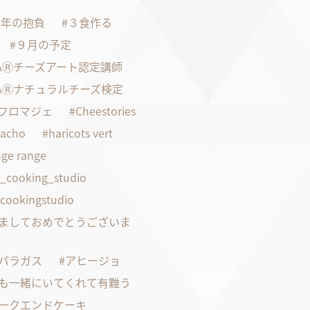
21年の抱負
３食作る
９月の予定
FAⓇチーズアート認定講師
FAⓇナチュラルチーズ検定
faフロマジェ
Cheestories
pacho
haricots vert
ge range
s_cooking_studio
scookingstudio
ましておめでとうございま
パラガス
アヒージョ
も一緒にいてくれて有難う
ークエンドケーキ