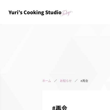
ホーム
／
お知らせ
／ #再会
#再会