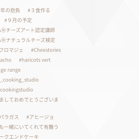
21年の抱負
３食作る
９月の予定
FAⓇチーズアート認定講師
FAⓇナチュラルチーズ検定
faフロマジェ
Cheestories
pacho
haricots vert
ge range
s_cooking_studio
scookingstudio
ましておめでとうございま
パラガス
アヒージョ
も一緒にいてくれて有難う
ークエンドケーキ