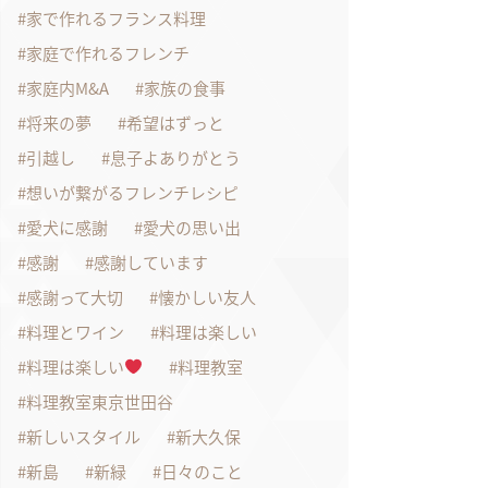
家で作れるフランス料理
家庭で作れるフレンチ
家庭内M&A
家族の食事
将来の夢
希望はずっと
引越し
息子よありがとう
想いが繋がるフレンチレシピ
愛犬に感謝
愛犬の思い出
感謝
感謝しています
感謝って大切
懐かしい友人
料理とワイン
料理は楽しい
料理は楽しい
料理教室
料理教室東京世田谷
新しいスタイル
新大久保
新島
新緑
日々のこと