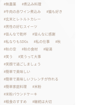
無農薬
煮込み料理
牛肉の赤ワイン煮込み
猫も好き
玄米とレトルトカレー
男性の好むスイーツ
皆んなで乾杯
皆んなに感謝
私なりもSDGs
私の仕事
秋
秋の空
秋の食材
秘湯
笑う
笑うって大事
笑顔で過ごしましょう
簡単で美味しい
簡単で美味しいフレンチが作れる
簡単家庭料理
米粉
米粉パウンドケーキ
粗食のすすめ
継続は大切