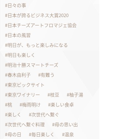
日々の事
日本が誇るビジネス大賞2020
日本チーズアートフロマジェ協会
日本の風習
明日が、もっと楽しみになる
明日も楽しく
明治十勝スマートチーズ
春木由利子
有難う
東京ビックサイト
東京ワイナリー
枝豆
柚子湯
桃
梅雨明け
楽しい食卓
楽しく
次世代へ繋ぐ
次世代へ繋ぐ料理
母の思い出
母の日
毎日楽しく
温泉