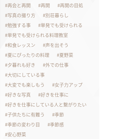
再会と再開
再開
再開の目処
写真の撮り方
別荘暮らし
勉強する事
単発でも受けられる
単発でも受けられる料理教室
和食レッスン
声を出そう
夏にぴったりの料理
夏野菜
夕暮れも好き
外での仕事
大切にしている事
大変でも楽しもう
女子力アップ
好きな写真
好きを仕事に
好きを仕事にしている人と繋がりたい
子供たちに有難う
季節
季節の変わり目
季節感
安心野菜