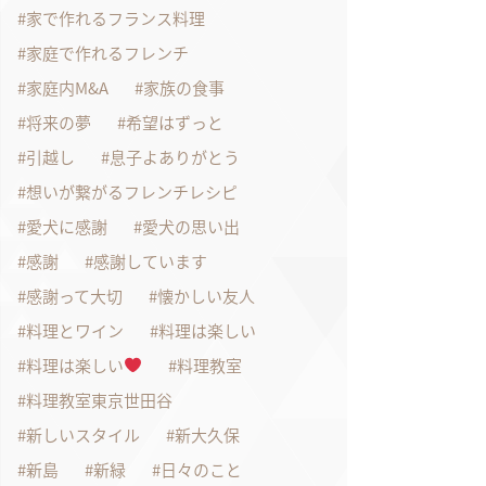
家で作れるフランス料理
家庭で作れるフレンチ
家庭内M&A
家族の食事
将来の夢
希望はずっと
引越し
息子よありがとう
想いが繋がるフレンチレシピ
愛犬に感謝
愛犬の思い出
感謝
感謝しています
感謝って大切
懐かしい友人
料理とワイン
料理は楽しい
料理は楽しい
料理教室
料理教室東京世田谷
新しいスタイル
新大久保
新島
新緑
日々のこと