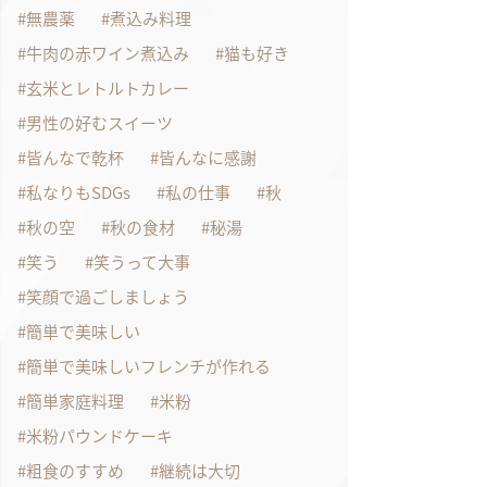
無農薬
煮込み料理
牛肉の赤ワイン煮込み
猫も好き
玄米とレトルトカレー
男性の好むスイーツ
皆んなで乾杯
皆んなに感謝
私なりもSDGs
私の仕事
秋
秋の空
秋の食材
秘湯
笑う
笑うって大事
笑顔で過ごしましょう
簡単で美味しい
簡単で美味しいフレンチが作れる
簡単家庭料理
米粉
米粉パウンドケーキ
粗食のすすめ
継続は大切