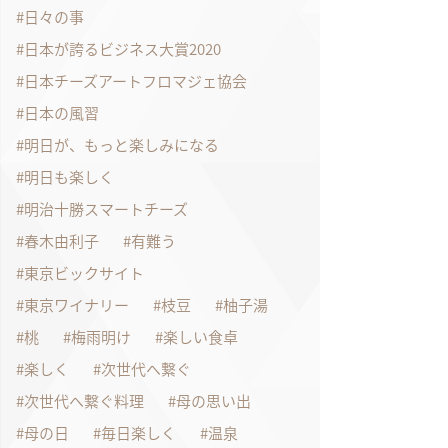
日々の事
日本が誇るビジネス大賞2020
日本チーズアートフロマジェ協会
日本の風習
明日が、もっと楽しみになる
明日も楽しく
明治十勝スマートチーズ
春木由利子
有難う
東京ビックサイト
東京ワイナリー
枝豆
柚子湯
桃
梅雨明け
楽しい食卓
楽しく
次世代へ繋ぐ
次世代へ繋ぐ料理
母の思い出
母の日
毎日楽しく
温泉