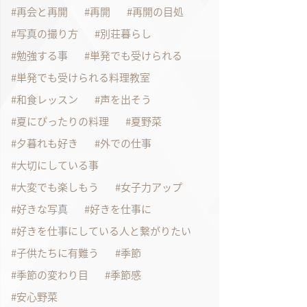
再会と再開
再開
再開の目処
写真の撮り方
別荘暮らし
勉強する事
単発でも受けられる
単発でも受けられる料理教室
和食レッスン
声を出そう
夏にぴったりの料理
夏野菜
夕暮れも好き
外での仕事
大切にしている事
大変でも楽しもう
女子力アップ
好きな写真
好きを仕事に
好きを仕事にしている人と繋がりたい
子供たちに有難う
季節
季節の変わり目
季節感
安心野菜