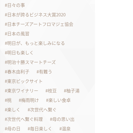
日々の事
日本が誇るビジネス大賞2020
日本チーズアートフロマジェ協会
日本の風習
明日が、もっと楽しみになる
明日も楽しく
明治十勝スマートチーズ
春木由利子
有難う
東京ビックサイト
東京ワイナリー
枝豆
柚子湯
桃
梅雨明け
楽しい食卓
楽しく
次世代へ繋ぐ
次世代へ繋ぐ料理
母の思い出
母の日
毎日楽しく
温泉