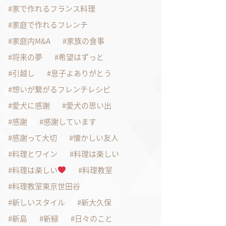
家で作れるフランス料理
家庭で作れるフレンチ
家庭内M&A
家族の食事
将来の夢
希望はずっと
引越し
息子よありがとう
想いが繋がるフレンチレシピ
愛犬に感謝
愛犬の思い出
感謝
感謝しています
感謝って大切
懐かしい友人
料理とワイン
料理は楽しい
料理は楽しい
料理教室
料理教室東京世田谷
新しいスタイル
新大久保
新島
新緑
日々のこと