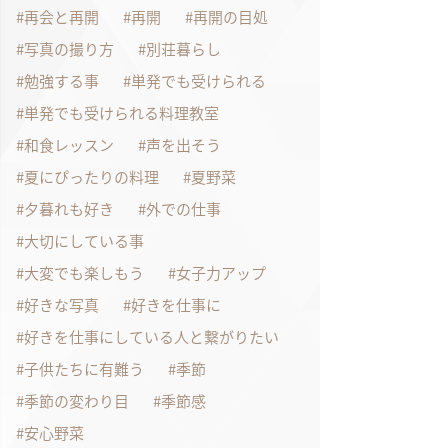
再会と再開
再開
再開の目処
写真の撮り方
別荘暮らし
勉強する事
単発でも受けられる
単発でも受けられる料理教室
和食レッスン
声を出そう
夏にぴったりの料理
夏野菜
夕暮れも好き
外での仕事
大切にしている事
大変でも楽しもう
女子力アップ
好きな写真
好きを仕事に
好きを仕事にしている人と繋がりたい
子供たちに有難う
季節
季節の変わり目
季節感
安心野菜