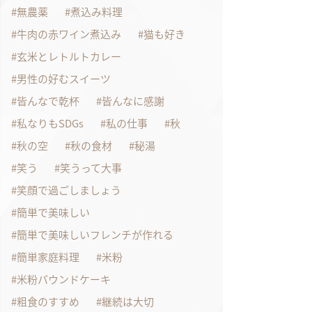
無農薬
煮込み料理
牛肉の赤ワイン煮込み
猫も好き
玄米とレトルトカレー
男性の好むスイーツ
皆んなで乾杯
皆んなに感謝
私なりもSDGs
私の仕事
秋
秋の空
秋の食材
秘湯
笑う
笑うって大事
笑顔で過ごしましょう
簡単で美味しい
簡単で美味しいフレンチが作れる
簡単家庭料理
米粉
米粉パウンドケーキ
粗食のすすめ
継続は大切