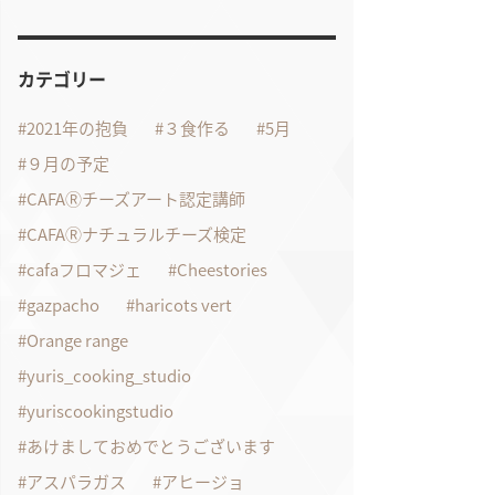
カテゴリー
2021年の抱負
３食作る
5月
９月の予定
CAFAⓇチーズアート認定講師
CAFAⓇナチュラルチーズ検定
cafaフロマジェ
Cheestories
gazpacho
haricots vert
Orange range
yuris_cooking_studio
yuriscookingstudio
あけましておめでとうございます
アスパラガス
アヒージョ