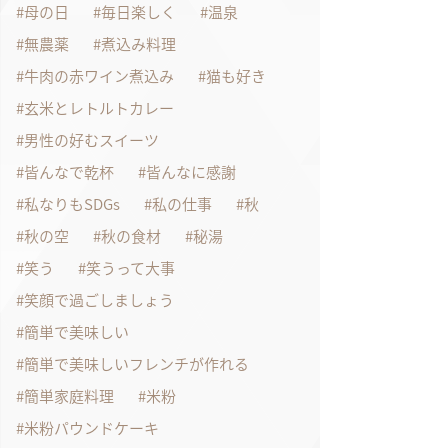
母の日
毎日楽しく
温泉
無農薬
煮込み料理
牛肉の赤ワイン煮込み
猫も好き
玄米とレトルトカレー
男性の好むスイーツ
皆んなで乾杯
皆んなに感謝
私なりもSDGs
私の仕事
秋
秋の空
秋の食材
秘湯
笑う
笑うって大事
笑顔で過ごしましょう
簡単で美味しい
簡単で美味しいフレンチが作れる
簡単家庭料理
米粉
米粉パウンドケーキ