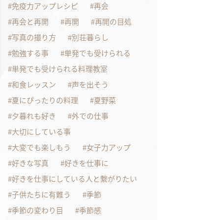
免疫力アップレシピ
再会
再会と再開
再開
再開の目処
写真の撮り方
別荘暮らし
勉強する事
単発でも受けられる
単発でも受けられる料理教室
和食レッスン
声を出そう
夏にぴったりの料理
夏野菜
夕暮れも好き
外での仕事
大切にしている事
大変でも楽しもう
女子力アップ
好きな写真
好きを仕事に
好きを仕事にしている人と繋がりたい
子供たちに有難う
季節
季節の変わり目
季節感