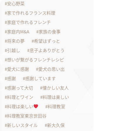
安心野菜
家で作れるフランス料理
家庭で作れるフレンチ
家庭内M&A
家族の食事
将来の夢
希望はずっと
引越し
息子よありがとう
想いが繋がるフレンチレシピ
愛犬に感謝
愛犬の思い出
感謝
感謝しています
感謝って大切
懐かしい友人
料理とワイン
料理は楽しい
料理は楽しい
料理教室
料理教室東京世田谷
新しいスタイル
新大久保