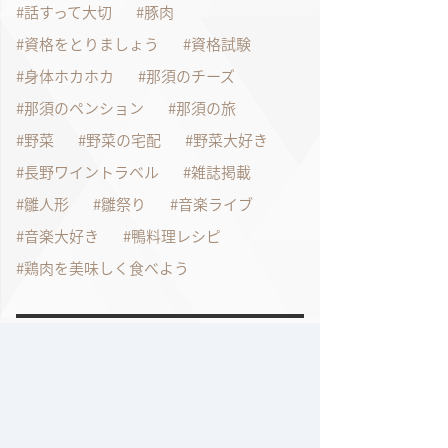
話すって大切
豚肉
資格をとりましょう
資格試験
身体ホカホカ
那須のチーズ
那須のペンション
那須の旅
野菜
野菜の宅配
野菜大好き
長野ワイントラベル
雑誌掲載
雛人形
雛祭り
音楽ライブ
音楽大好き
鴨料理レシピ
鶏肉を美味しく食べよう
過去の記事
2026年7月
2026年6月