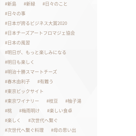
新島
新緑
日々のこと
日々の事
日本が誇るビジネス大賞2020
日本チーズアートフロマジェ協会
日本の風習
明日が、もっと楽しみになる
明日も楽しく
明治十勝スマートチーズ
春木由利子
有難う
東京ビックサイト
東京ワイナリー
枝豆
柚子湯
桃
梅雨明け
楽しい食卓
楽しく
次世代へ繋ぐ
次世代へ繋ぐ料理
母の思い出