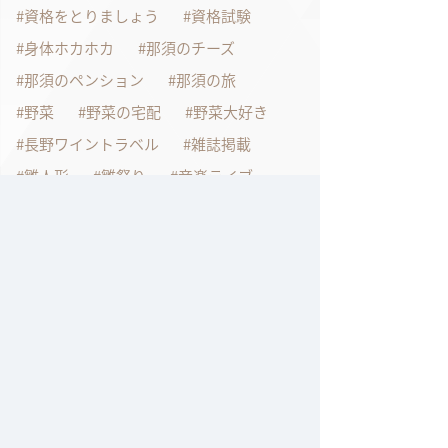
資格をとりましょう
資格試験
身体ホカホカ
那須のチーズ
那須のペンション
那須の旅
野菜
野菜の宅配
野菜大好き
長野ワイントラベル
雑誌掲載
雛人形
雛祭り
音楽ライブ
音楽大好き
鴨料理レシピ
鶏肉を美味しく食べよう
過去の記事
2026年7月
2026年6月
2026年4月