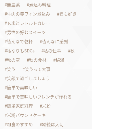
無農薬
煮込み料理
牛肉の赤ワイン煮込み
猫も好き
玄米とレトルトカレー
男性の好むスイーツ
皆んなで乾杯
皆んなに感謝
私なりもSDGs
私の仕事
秋
秋の空
秋の食材
秘湯
笑う
笑うって大事
笑顔で過ごしましょう
簡単で美味しい
簡単で美味しいフレンチが作れる
簡単家庭料理
米粉
米粉パウンドケーキ
粗食のすすめ
継続は大切