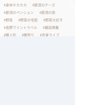
身体ホカホカ
那須のチーズ
那須のペンション
那須の旅
野菜
野菜の宅配
野菜大好き
長野ワイントラベル
雑誌掲載
雛人形
雛祭り
音楽ライブ
音楽大好き
鴨料理レシピ
鶏肉を美味しく食べよう
過去の記事
2026年7月
2026年6月
2026年4月
2026年1月