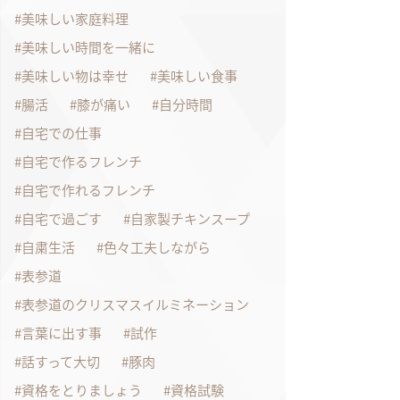
美味しい家庭料理
美味しい時間を一緒に
美味しい物は幸せ
美味しい食事
腸活
膝が痛い
自分時間
自宅での仕事
自宅で作るフレンチ
自宅で作れるフレンチ
自宅で過ごす
自家製チキンスープ
自粛生活
色々工夫しながら
表参道
表参道のクリスマスイルミネーション
言葉に出す事
試作
話すって大切
豚肉
資格をとりましょう
資格試験