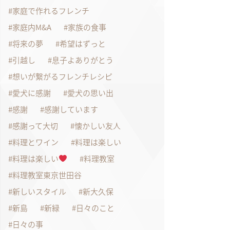
家庭で作れるフレンチ
家庭内M&A
家族の食事
将来の夢
希望はずっと
引越し
息子よありがとう
想いが繋がるフレンチレシピ
愛犬に感謝
愛犬の思い出
感謝
感謝しています
感謝って大切
懐かしい友人
料理とワイン
料理は楽しい
料理は楽しい
料理教室
料理教室東京世田谷
新しいスタイル
新大久保
新島
新緑
日々のこと
日々の事