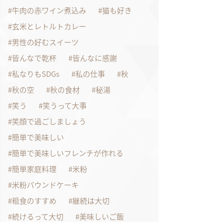
牛肉の赤ワイン煮込み
猫も好き
玄米とレトルトカレー
男性の好むスイーツ
皆んなで乾杯
皆んなに感謝
私なりもSDGs
私の仕事
秋
秋の空
秋の食材
秘湯
笑う
笑うって大事
笑顔で過ごしましょう
簡単で美味しい
簡単で美味しいフレンチが作れる
簡単家庭料理
米粉
米粉パウンドケーキ
粗食のすすめ
継続は大切
続けるって大切
美味しいご飯