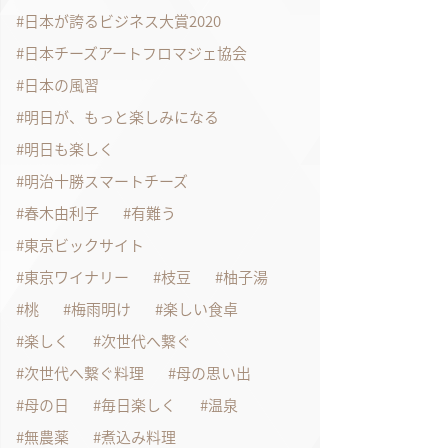
日本が誇るビジネス大賞2020
日本チーズアートフロマジェ協会
日本の風習
明日が、もっと楽しみになる
明日も楽しく
明治十勝スマートチーズ
春木由利子
有難う
東京ビックサイト
東京ワイナリー
枝豆
柚子湯
桃
梅雨明け
楽しい食卓
楽しく
次世代へ繋ぐ
次世代へ繋ぐ料理
母の思い出
母の日
毎日楽しく
温泉
無農薬
煮込み料理