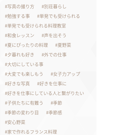
写真の撮り方
別荘暮らし
勉強する事
単発でも受けられる
単発でも受けられる料理教室
和食レッスン
声を出そう
夏にぴったりの料理
夏野菜
夕暮れも好き
外での仕事
大切にしている事
大変でも楽しもう
女子力アップ
好きな写真
好きを仕事に
好きを仕事にしている人と繋がりたい
子供たちに有難う
季節
季節の変わり目
季節感
安心野菜
家で作れるフランス料理