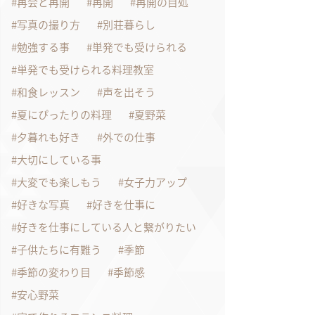
再会と再開
再開
再開の目処
写真の撮り方
別荘暮らし
勉強する事
単発でも受けられる
単発でも受けられる料理教室
和食レッスン
声を出そう
夏にぴったりの料理
夏野菜
夕暮れも好き
外での仕事
大切にしている事
大変でも楽しもう
女子力アップ
好きな写真
好きを仕事に
好きを仕事にしている人と繋がりたい
子供たちに有難う
季節
季節の変わり目
季節感
安心野菜