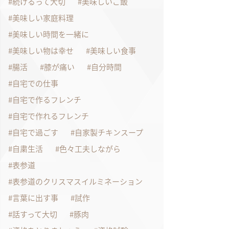
続けるって大切
美味しいご飯
美味しい家庭料理
美味しい時間を一緒に
美味しい物は幸せ
美味しい食事
腸活
膝が痛い
自分時間
自宅での仕事
自宅で作るフレンチ
自宅で作れるフレンチ
自宅で過ごす
自家製チキンスープ
自粛生活
色々工夫しながら
表参道
表参道のクリスマスイルミネーション
言葉に出す事
試作
話すって大切
豚肉