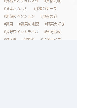
資格をとりましょう
資格試験
身体ホカホカ
那須のチーズ
那須のペンション
那須の旅
野菜
野菜の宅配
野菜大好き
長野ワイントラベル
雑誌掲載
雛人形
雛祭り
音楽ライブ
音楽大好き
鴨料理レシピ
鶏肉を美味しく食べよう
過去の記事
2026年7月
2026年6月
2026年4月