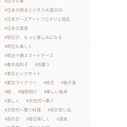
日々の事
日本が誇るビジネス大賞2020
日本チーズアートフロマジェ協会
日本の風習
明日が、もっと楽しみになる
明日も楽しく
明治十勝スマートチーズ
春木由利子
有難う
東京ビックサイト
東京ワイナリー
枝豆
柚子湯
桃
梅雨明け
楽しい食卓
楽しく
次世代へ繋ぐ
次世代へ繋ぐ料理
母の思い出
母の日
毎日楽しく
温泉