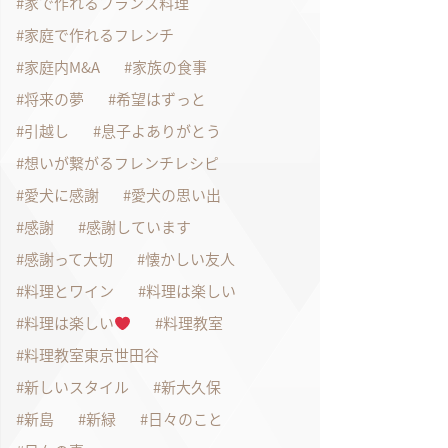
家で作れるフランス料理
家庭で作れるフレンチ
家庭内M&A
家族の食事
将来の夢
希望はずっと
引越し
息子よありがとう
想いが繋がるフレンチレシピ
愛犬に感謝
愛犬の思い出
感謝
感謝しています
感謝って大切
懐かしい友人
料理とワイン
料理は楽しい
料理は楽しい
料理教室
料理教室東京世田谷
新しいスタイル
新大久保
新島
新緑
日々のこと