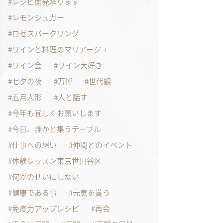
レシピ開発承ります
レモンシュガー
ロゼスパークリング
ワインと料理のマリアージュ
ワイン会
ワイン大好き
七夕の夜
万博
世代観
五月人形
人と話す
今年も宜しくお願いします
今日、誰かと集うテーブル
仕事への想い
仲間とのイベント
体験レッスン東京世田谷区
何かのせいにしない
健康である事
元気を貰う
免疫力アップレシピ
再会