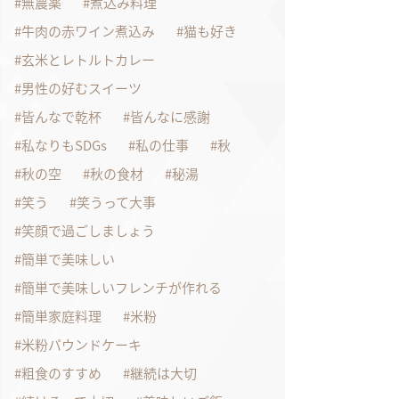
無農薬
煮込み料理
牛肉の赤ワイン煮込み
猫も好き
玄米とレトルトカレー
男性の好むスイーツ
皆んなで乾杯
皆んなに感謝
私なりもSDGs
私の仕事
秋
秋の空
秋の食材
秘湯
笑う
笑うって大事
笑顔で過ごしましょう
簡単で美味しい
簡単で美味しいフレンチが作れる
簡単家庭料理
米粉
米粉パウンドケーキ
粗食のすすめ
継続は大切