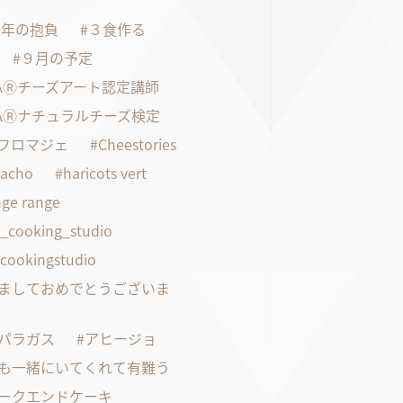
21年の抱負
３食作る
９月の予定
FAⓇチーズアート認定講師
FAⓇナチュラルチーズ検定
faフロマジェ
Cheestories
pacho
haricots vert
ge range
s_cooking_studio
scookingstudio
ましておめでとうございま
パラガス
アヒージョ
も一緒にいてくれて有難う
ークエンドケーキ