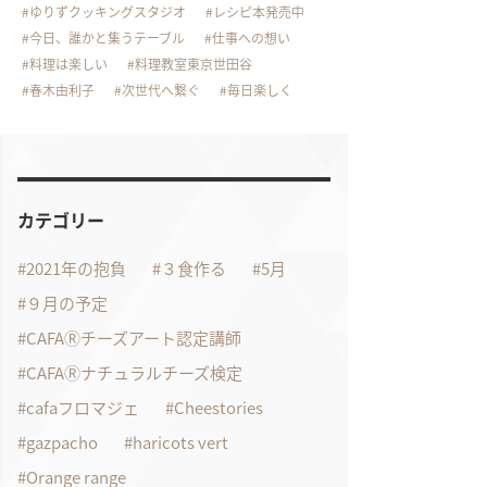
ゆりずクッキングスタジオ
レシピ本発売中
今日、誰かと集うテーブル
仕事への想い
料理は楽しい
料理教室東京世田谷
春木由利子
次世代へ繋ぐ
毎日楽しく
カテゴリー
2021年の抱負
３食作る
5月
９月の予定
CAFAⓇチーズアート認定講師
CAFAⓇナチュラルチーズ検定
cafaフロマジェ
Cheestories
gazpacho
haricots vert
Orange range