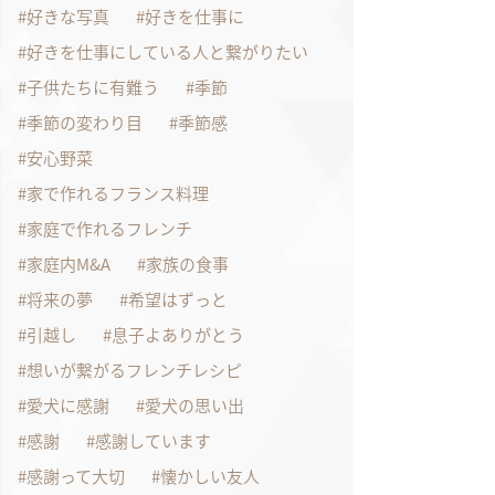
好きな写真
好きを仕事に
好きを仕事にしている人と繋がりたい
子供たちに有難う
季節
季節の変わり目
季節感
安心野菜
家で作れるフランス料理
家庭で作れるフレンチ
家庭内M&A
家族の食事
将来の夢
希望はずっと
引越し
息子よありがとう
想いが繋がるフレンチレシピ
愛犬に感謝
愛犬の思い出
感謝
感謝しています
感謝って大切
懐かしい友人