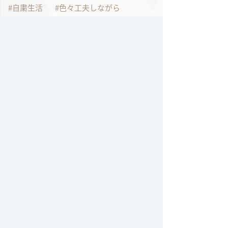
自粛生活
色々工夫しながら
表参道
表参道のクリスマスイルミネーション
言葉に出す事
試作
話すって大切
豚肉
資格をとりましょう
資格試験
身体ホカホカ
那須のチーズ
那須のペンション
那須の旅
野菜
野菜の宅配
野菜大好き
長野ワイントラベル
雑誌掲載
雛人形
雛祭り
音楽ライブ
音楽大好き
鴨料理レシピ
鶏肉を美味しく食べよう