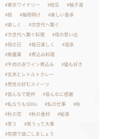
東京ワイナリー
枝豆
柚子湯
桃
梅雨明け
楽しい食卓
楽しく
次世代へ繋ぐ
次世代へ繋ぐ料理
母の思い出
母の日
毎日楽しく
温泉
無農薬
煮込み料理
牛肉の赤ワイン煮込み
猫も好き
玄米とレトルトカレー
男性の好むスイーツ
皆んなで乾杯
皆んなに感謝
私なりもSDGs
私の仕事
秋
秋の空
秋の食材
秘湯
笑う
笑うって大事
笑顔で過ごしましょう