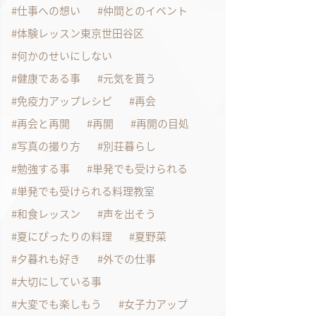
仕事への想い
仲間とのイベント
体験レッスン東京世田谷区
何かのせいにしない
健康である事
元気を貰う
免疫力アップレシピ
再会
再会と再開
再開
再開の目処
写真の撮り方
別荘暮らし
勉強する事
単発でも受けられる
単発でも受けられる料理教室
和食レッスン
声を出そう
夏にぴったりの料理
夏野菜
夕暮れも好き
外での仕事
大切にしている事
大変でも楽しもう
女子力アップ