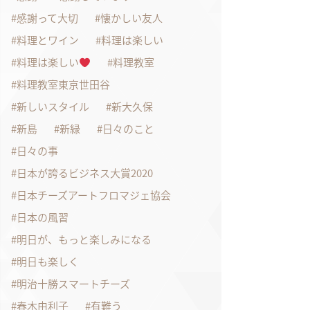
感謝って大切
懐かしい友人
料理とワイン
料理は楽しい
料理は楽しい
料理教室
料理教室東京世田谷
新しいスタイル
新大久保
新島
新緑
日々のこと
日々の事
日本が誇るビジネス大賞2020
日本チーズアートフロマジェ協会
日本の風習
明日が、もっと楽しみになる
明日も楽しく
明治十勝スマートチーズ
春木由利子
有難う