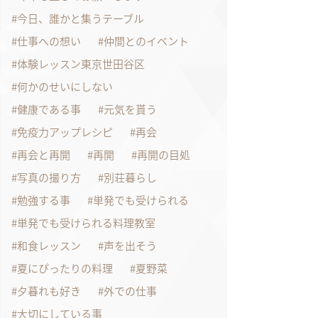
今日、誰かと集うテーブル
仕事への想い
仲間とのイベント
体験レッスン東京世田谷区
何かのせいにしない
健康である事
元気を貰う
免疫力アップレシピ
再会
再会と再開
再開
再開の目処
写真の撮り方
別荘暮らし
勉強する事
単発でも受けられる
単発でも受けられる料理教室
和食レッスン
声を出そう
夏にぴったりの料理
夏野菜
夕暮れも好き
外での仕事
大切にしている事