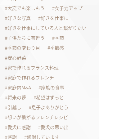
大変でも楽しもう
女子力アップ
好きな写真
好きを仕事に
好きを仕事にしている人と繋がりたい
子供たちに有難う
季節
季節の変わり目
季節感
安心野菜
家で作れるフランス料理
家庭で作れるフレンチ
家庭内M&A
家族の食事
将来の夢
希望はずっと
引越し
息子よありがとう
想いが繋がるフレンチレシピ
愛犬に感謝
愛犬の思い出
感謝
感謝しています