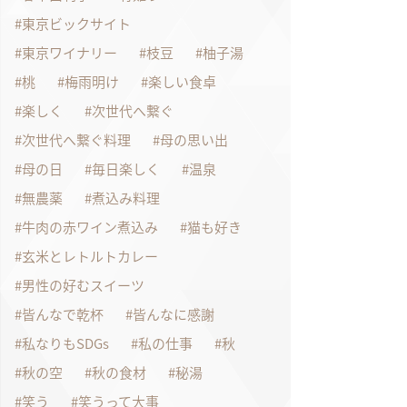
東京ビックサイト
東京ワイナリー
枝豆
柚子湯
桃
梅雨明け
楽しい食卓
楽しく
次世代へ繋ぐ
次世代へ繋ぐ料理
母の思い出
母の日
毎日楽しく
温泉
無農薬
煮込み料理
牛肉の赤ワイン煮込み
猫も好き
玄米とレトルトカレー
男性の好むスイーツ
皆んなで乾杯
皆んなに感謝
私なりもSDGs
私の仕事
秋
秋の空
秋の食材
秘湯
笑う
笑うって大事