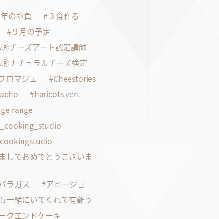
21年の抱負
３食作る
９月の予定
FAⓇチーズアート認定講師
FAⓇナチュラルチーズ検定
faフロマジェ
Cheestories
pacho
haricots vert
ge range
s_cooking_studio
scookingstudio
ましておめでとうございま
パラガス
アヒージョ
も一緒にいてくれて有難う
ークエンドケーキ