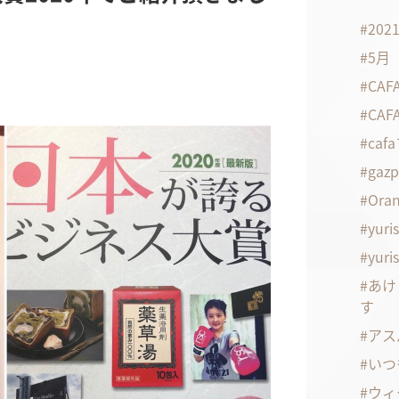
20
5月
CA
CA
ca
gaz
Oran
yuri
yuri
あけ
す
アス
いつ
ウィ