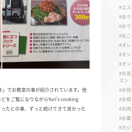
エス
おう
おう
おこ
オレ
オン
オン
お友
スン
0年」でお教室の事が紹介されています。他
お役
覧になりながらYuri’s cooking
お母
ださったとの事、ずっと続けてきて良かった
お肉
お菓
カジ