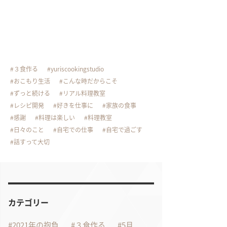
３食作る
yuriscookingstudio
おこもり生活
こんな時だからこそ
ずっと続ける
リアル料理教室
レシピ開発
好きを仕事に
家族の食事
感謝
料理は楽しい
料理教室
日々のこと
自宅での仕事
自宅で過ごす
話すって大切
カテゴリー
2021年の抱負
３食作る
5月