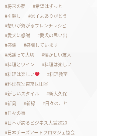
将来の夢
希望はずっと
引越し
息子よありがとう
想いが繋がるフレンチレシピ
愛犬に感謝
愛犬の思い出
感謝
感謝しています
感謝って大切
懐かしい友人
料理とワイン
料理は楽しい
料理は楽しい
料理教室
料理教室東京世田谷
新しいスタイル
新大久保
新島
新緑
日々のこと
日々の事
日本が誇るビジネス大賞2020
日本チーズアートフロマジェ協会