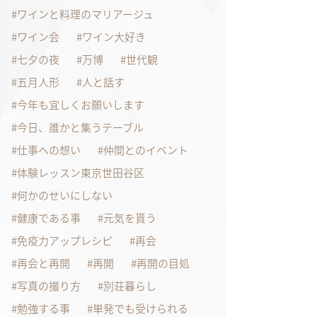
ワインと料理のマリアージュ
ワイン会
ワイン大好き
七夕の夜
万博
世代観
五月人形
人と話す
今年も宜しくお願いします
今日、誰かと集うテーブル
仕事への想い
仲間とのイベント
体験レッスン東京世田谷区
何かのせいにしない
健康である事
元気を貰う
免疫力アップレシピ
再会
再会と再開
再開
再開の目処
写真の撮り方
別荘暮らし
勉強する事
単発でも受けられる