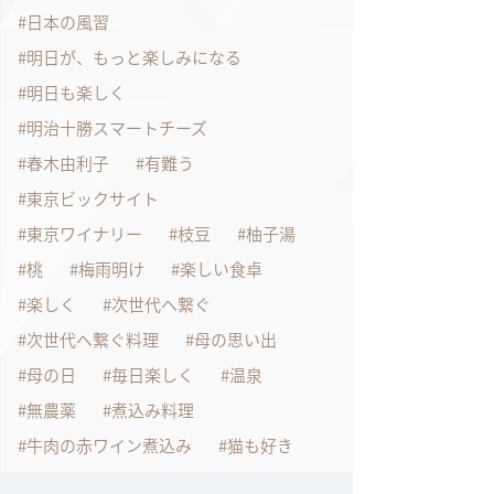
日本の風習
明日が、もっと楽しみになる
明日も楽しく
明治十勝スマートチーズ
春木由利子
有難う
東京ビックサイト
東京ワイナリー
枝豆
柚子湯
桃
梅雨明け
楽しい食卓
楽しく
次世代へ繋ぐ
次世代へ繋ぐ料理
母の思い出
母の日
毎日楽しく
温泉
無農薬
煮込み料理
牛肉の赤ワイン煮込み
猫も好き
玄米とレトルトカレー