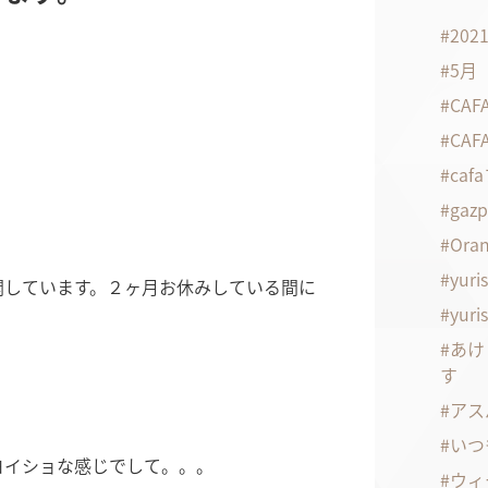
20
5月
CA
CA
ca
gaz
Oran
yuri
開しています。２ヶ月お休みしている間に
yuri
あけ
す
アス
いつ
ヨイショな感じでして。。。
ウィ