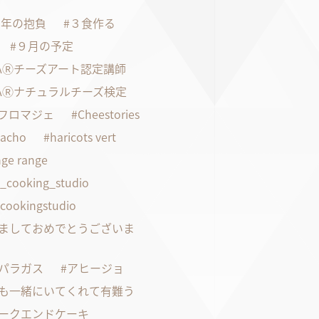
21年の抱負
３食作る
９月の予定
FAⓇチーズアート認定講師
FAⓇナチュラルチーズ検定
faフロマジェ
Cheestories
pacho
haricots vert
ge range
s_cooking_studio
scookingstudio
ましておめでとうございま
パラガス
アヒージョ
も一緒にいてくれて有難う
ークエンドケーキ