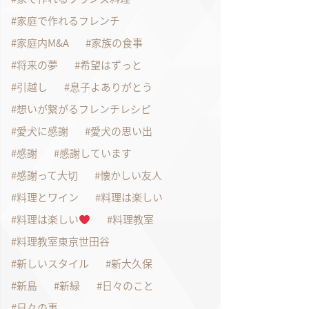
家庭で作れるフレンチ
家庭内M&A
家族の食事
将来の夢
希望はずっと
引越し
息子よありがとう
想いが繋がるフレンチレシピ
愛犬に感謝
愛犬の思い出
感謝
感謝しています
感謝って大切
懐かしい友人
料理とワイン
料理は楽しい
料理は楽しい
料理教室
料理教室東京世田谷
新しいスタイル
新大久保
新島
新緑
日々のこと
日々の事