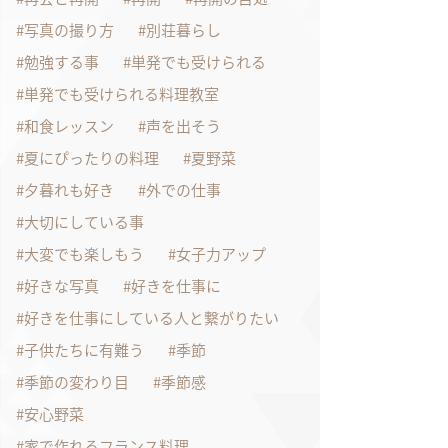
写真の撮り方
別荘暮らし
勉強する事
単発でも受けられる
単発でも受けられる料理教室
和食レッスン
声を出そう
夏にぴったりの料理
夏野菜
夕暮れも好き
外での仕事
大切にしている事
大変でも楽しもう
女子力アップ
好きな写真
好きを仕事に
好きを仕事にしている人と繋がりたい
子供たちに有難う
季節
季節の変わり目
季節感
安心野菜
家で作れるフランス料理