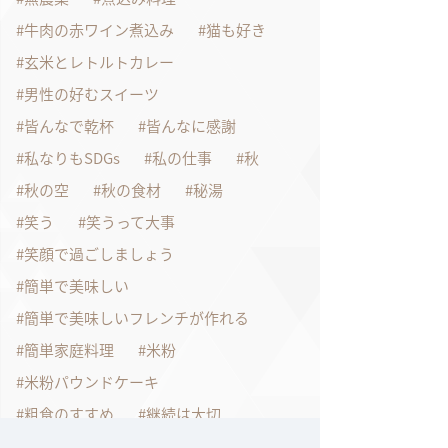
牛肉の赤ワイン煮込み
猫も好き
玄米とレトルトカレー
男性の好むスイーツ
皆んなで乾杯
皆んなに感謝
私なりもSDGs
私の仕事
秋
秋の空
秋の食材
秘湯
笑う
笑うって大事
笑顔で過ごしましょう
簡単で美味しい
簡単で美味しいフレンチが作れる
簡単家庭料理
米粉
米粉パウンドケーキ
粗食のすすめ
継続は大切
続けるって大切
美味しいご飯