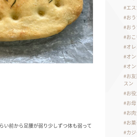
エス
おう
おう
おこ
オレ
オン
オン
お友
スン
お役
お母
お肉
お菓
くらい前から足腰が弱り少しずつ体も弱って
カジ