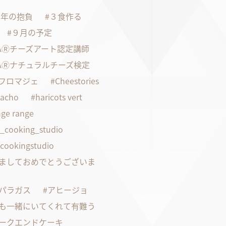
21年の抱負
３食作る
９月の予定
FAⓇチーズアート認定講師
FAⓇナチュラルチーズ検定
faフロマジェ
Cheestories
pacho
haricots vert
ge range
s_cooking_studio
scookingstudio
ましておめでとうございま
パラガス
アヒージョ
も一緒にいてくれて有難う
ークエンドケーキ