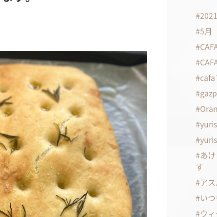
20
5月
CA
CA
ca
gaz
Oran
yuri
yuri
あけ
す
アス
いつ
ウィ