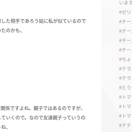
いま
ゼリ
労した相手であろう姑に私が似ているので
チー
いたのかも、
チー
チー
チー
ちょ
テラ
テラ
とう
トマ
トマ
な関係ですよね。親子ではあるのですが、
トマ
していくので。なので友達親子っていうの
ナチ
うね、