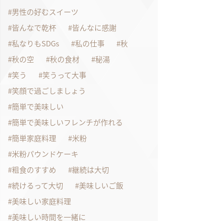
男性の好むスイーツ
皆んなで乾杯
皆んなに感謝
私なりもSDGs
私の仕事
秋
秋の空
秋の食材
秘湯
笑う
笑うって大事
笑顔で過ごしましょう
簡単で美味しい
簡単で美味しいフレンチが作れる
簡単家庭料理
米粉
米粉パウンドケーキ
粗食のすすめ
継続は大切
続けるって大切
美味しいご飯
美味しい家庭料理
美味しい時間を一緒に