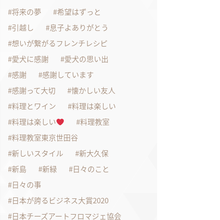
将来の夢
希望はずっと
引越し
息子よありがとう
想いが繋がるフレンチレシピ
愛犬に感謝
愛犬の思い出
感謝
感謝しています
感謝って大切
懐かしい友人
料理とワイン
料理は楽しい
料理は楽しい
料理教室
料理教室東京世田谷
新しいスタイル
新大久保
新島
新緑
日々のこと
日々の事
日本が誇るビジネス大賞2020
日本チーズアートフロマジェ協会