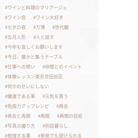
ワインと料理のマリアージュ
ワイン会
ワイン大好き
七夕の夜
万博
世代観
五月人形
人と話す
今年も宜しくお願いします
今日、誰かと集うテーブル
仕事への想い
仲間とのイベント
体験レッスン東京世田谷区
何かのせいにしない
健康である事
元気を貰う
免疫力アップレシピ
再会
再会と再開
再開
再開の目処
写真の撮り方
別荘暮らし
勉強する事
単発でも受けられる