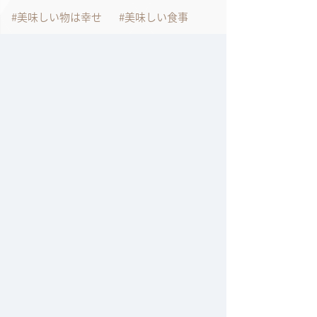
美味しい物は幸せ
美味しい食事
腸活
膝が痛い
自分時間
自宅での仕事
自宅で作るフレンチ
自宅で作れるフレンチ
自宅で過ごす
自家製チキンスープ
自粛生活
色々工夫しながら
表参道
表参道のクリスマスイルミネーション
言葉に出す事
試作
話すって大切
豚肉
資格をとりましょう
資格試験
身体ホカホカ
那須のチーズ
那須のペンション
那須の旅