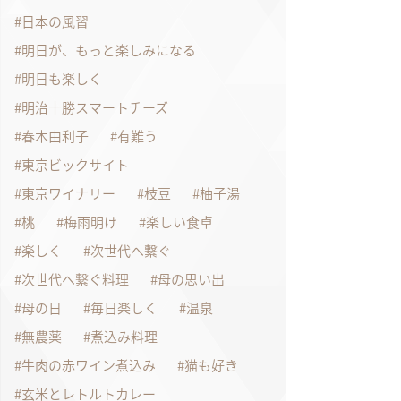
日本の風習
明日が、もっと楽しみになる
明日も楽しく
明治十勝スマートチーズ
春木由利子
有難う
東京ビックサイト
東京ワイナリー
枝豆
柚子湯
桃
梅雨明け
楽しい食卓
楽しく
次世代へ繋ぐ
次世代へ繋ぐ料理
母の思い出
母の日
毎日楽しく
温泉
無農薬
煮込み料理
牛肉の赤ワイン煮込み
猫も好き
玄米とレトルトカレー