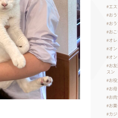
エス
おう
おう
おこ
オレ
オン
オン
お友
スン
お役
お母
お肉
お菓
カジ