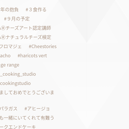
21年の抱負
３食作る
９月の予定
FAⓇチーズアート認定講師
FAⓇナチュラルチーズ検定
faフロマジェ
Cheestories
pacho
haricots vert
ge range
s_cooking_studio
scookingstudio
ましておめでとうございま
パラガス
アヒージョ
も一緒にいてくれて有難う
ークエンドケーキ