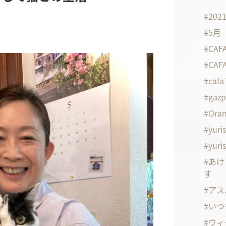
20
5月
CA
CA
ca
gaz
Oran
yuri
yuri
あけ
す
アス
いつ
ウィ