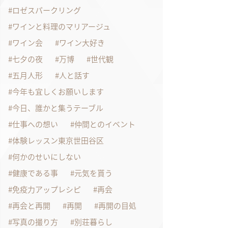
ロゼスパークリング
ワインと料理のマリアージュ
ワイン会
ワイン大好き
七夕の夜
万博
世代観
五月人形
人と話す
今年も宜しくお願いします
今日、誰かと集うテーブル
仕事への想い
仲間とのイベント
体験レッスン東京世田谷区
何かのせいにしない
健康である事
元気を貰う
免疫力アップレシピ
再会
再会と再開
再開
再開の目処
写真の撮り方
別荘暮らし