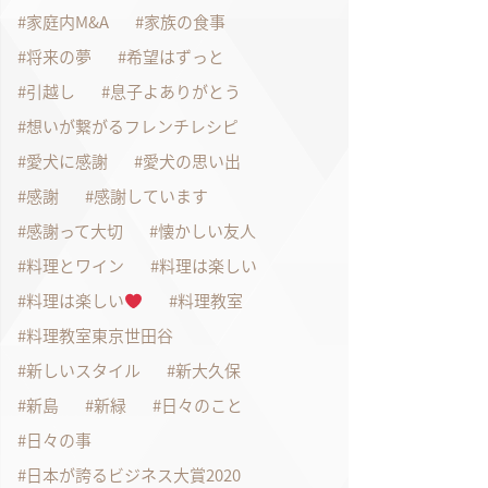
家庭内M&A
家族の食事
将来の夢
希望はずっと
引越し
息子よありがとう
想いが繋がるフレンチレシピ
愛犬に感謝
愛犬の思い出
感謝
感謝しています
感謝って大切
懐かしい友人
料理とワイン
料理は楽しい
料理は楽しい
料理教室
料理教室東京世田谷
新しいスタイル
新大久保
新島
新緑
日々のこと
日々の事
日本が誇るビジネス大賞2020