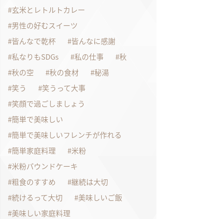
玄米とレトルトカレー
男性の好むスイーツ
皆んなで乾杯
皆んなに感謝
私なりもSDGs
私の仕事
秋
秋の空
秋の食材
秘湯
笑う
笑うって大事
笑顔で過ごしましょう
簡単で美味しい
簡単で美味しいフレンチが作れる
簡単家庭料理
米粉
米粉パウンドケーキ
粗食のすすめ
継続は大切
続けるって大切
美味しいご飯
美味しい家庭料理