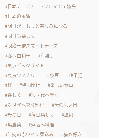
日本チーズアートフロマジェ協会
日本の風習
明日が、もっと楽しみになる
明日も楽しく
明治十勝スマートチーズ
春木由利子
有難う
東京ビックサイト
東京ワイナリー
枝豆
柚子湯
桃
梅雨明け
楽しい食卓
楽しく
次世代へ繋ぐ
次世代へ繋ぐ料理
母の思い出
母の日
毎日楽しく
温泉
無農薬
煮込み料理
牛肉の赤ワイン煮込み
猫も好き