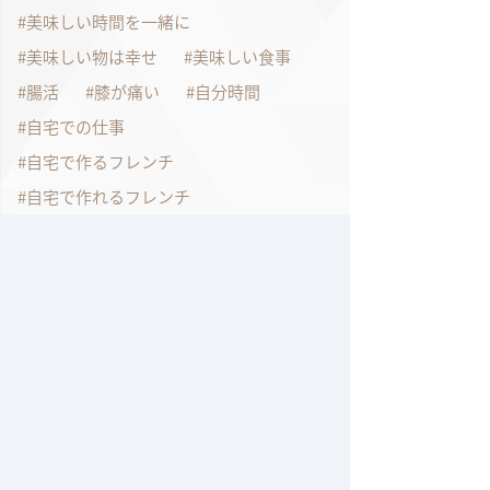
美味しい時間を一緒に
美味しい物は幸せ
美味しい食事
腸活
膝が痛い
自分時間
自宅での仕事
自宅で作るフレンチ
自宅で作れるフレンチ
自宅で過ごす
自家製チキンスープ
自粛生活
色々工夫しながら
表参道
表参道のクリスマスイルミネーション
言葉に出す事
試作
話すって大切
豚肉
資格をとりましょう
資格試験
身体ホカホカ
那須のチーズ