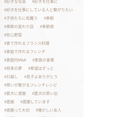
好きな写真
好きを仕事に
好きを仕事にしている人と繋がりたい
子供たちに有難う
季節
季節の変わり目
季節感
安心野菜
家で作れるフランス料理
家庭で作れるフレンチ
家庭内M&A
家族の食事
将来の夢
希望はずっと
引越し
息子よありがとう
想いが繋がるフレンチレシピ
愛犬に感謝
愛犬の思い出
感謝
感謝しています
感謝って大切
懐かしい友人