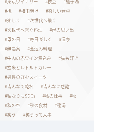
東京ワイナリー
枝豆
柚子湯
桃
梅雨明け
楽しい食卓
楽しく
次世代へ繋ぐ
次世代へ繋ぐ料理
母の思い出
母の日
毎日楽しく
温泉
無農薬
煮込み料理
牛肉の赤ワイン煮込み
猫も好き
玄米とレトルトカレー
男性の好むスイーツ
皆んなで乾杯
皆んなに感謝
私なりもSDGs
私の仕事
秋
秋の空
秋の食材
秘湯
笑う
笑うって大事
笑顔で過ごしましょう