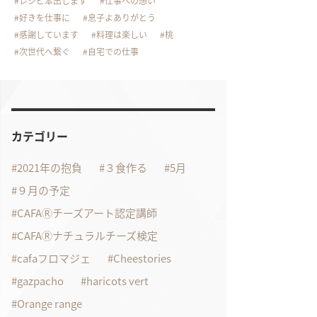
レシピ本出します
仕事への想い
好きを仕事に
息子よありがとう
感謝しています
料理は楽しい
桃
次世代へ繋ぐ
自宅での仕事
カテゴリー
2021年の抱負
３食作る
5月
９月の予定
CAFAⓇチーズアート認定講師
CAFAⓇナチュラルチーズ検定
cafaフロマジェ
Cheestories
gazpacho
haricots vert
Orange range