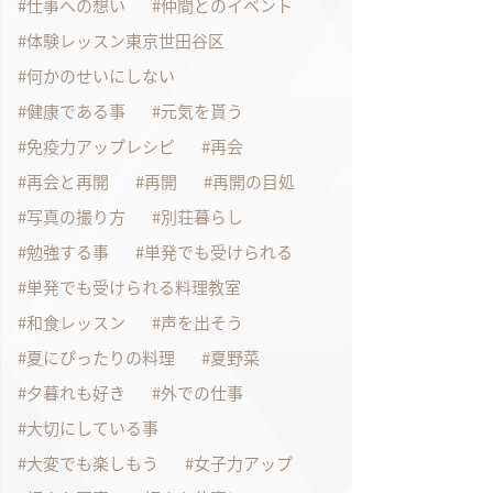
仕事への想い
仲間とのイベント
体験レッスン東京世田谷区
何かのせいにしない
健康である事
元気を貰う
免疫力アップレシピ
再会
再会と再開
再開
再開の目処
写真の撮り方
別荘暮らし
勉強する事
単発でも受けられる
単発でも受けられる料理教室
和食レッスン
声を出そう
夏にぴったりの料理
夏野菜
夕暮れも好き
外での仕事
大切にしている事
大変でも楽しもう
女子力アップ