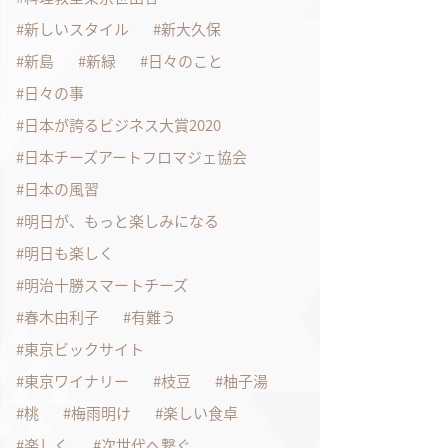
新しいスタイル
新大久保
新島
新緑
日々のこと
日々の事
日本が誇るビジネス大賞2020
日本チーズアートフロマジェ協会
日本の風習
明日が、もっと楽しみになる
明日も楽しく
明治十勝スマートチーズ
春木由利子
有難う
東京ビックサイト
東京ワイナリー
枝豆
柚子湯
桃
梅雨明け
楽しい食卓
楽しく
次世代へ繋ぐ