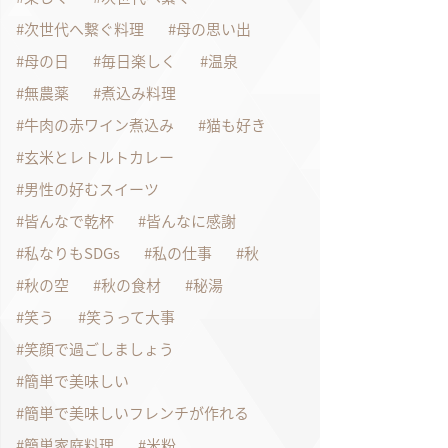
次世代へ繋ぐ料理
母の思い出
母の日
毎日楽しく
温泉
無農薬
煮込み料理
牛肉の赤ワイン煮込み
猫も好き
玄米とレトルトカレー
男性の好むスイーツ
皆んなで乾杯
皆んなに感謝
私なりもSDGs
私の仕事
秋
秋の空
秋の食材
秘湯
笑う
笑うって大事
笑顔で過ごしましょう
簡単で美味しい
簡単で美味しいフレンチが作れる
簡単家庭料理
米粉