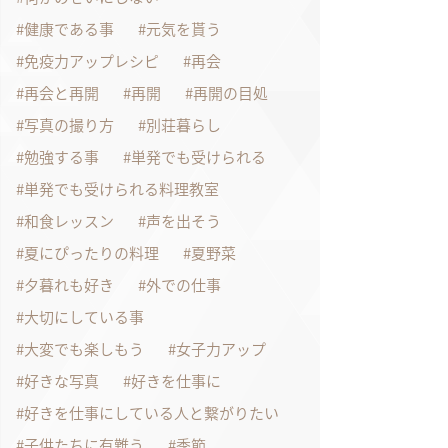
健康である事
元気を貰う
免疫力アップレシピ
再会
再会と再開
再開
再開の目処
写真の撮り方
別荘暮らし
勉強する事
単発でも受けられる
単発でも受けられる料理教室
和食レッスン
声を出そう
夏にぴったりの料理
夏野菜
夕暮れも好き
外での仕事
大切にしている事
大変でも楽しもう
女子力アップ
好きな写真
好きを仕事に
好きを仕事にしている人と繋がりたい
子供たちに有難う
季節