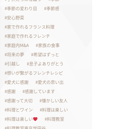
季節の変わり目
季節感
安心野菜
家で作れるフランス料理
家庭で作れるフレンチ
家庭内M&A
家族の食事
将来の夢
希望はずっと
引越し
息子よありがとう
想いが繋がるフレンチレシピ
愛犬に感謝
愛犬の思い出
感謝
感謝しています
感謝って大切
懐かしい友人
料理とワイン
料理は楽しい
料理は楽しい
料理教室
料理教室東京世田谷