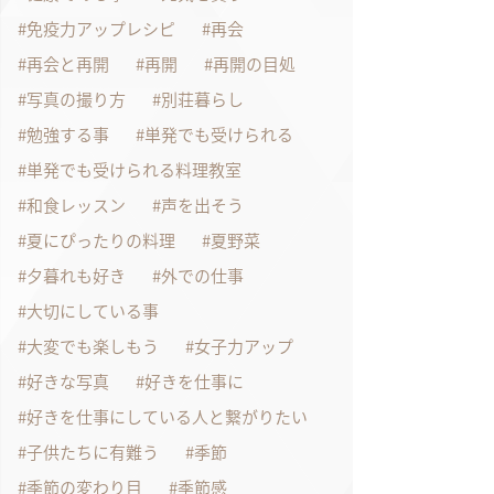
免疫力アップレシピ
再会
再会と再開
再開
再開の目処
写真の撮り方
別荘暮らし
勉強する事
単発でも受けられる
単発でも受けられる料理教室
和食レッスン
声を出そう
夏にぴったりの料理
夏野菜
夕暮れも好き
外での仕事
大切にしている事
大変でも楽しもう
女子力アップ
好きな写真
好きを仕事に
好きを仕事にしている人と繋がりたい
子供たちに有難う
季節
季節の変わり目
季節感