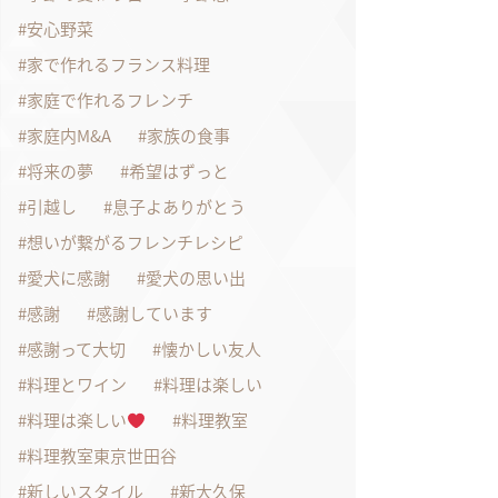
安心野菜
家で作れるフランス料理
家庭で作れるフレンチ
家庭内M&A
家族の食事
将来の夢
希望はずっと
引越し
息子よありがとう
想いが繋がるフレンチレシピ
愛犬に感謝
愛犬の思い出
感謝
感謝しています
感謝って大切
懐かしい友人
料理とワイン
料理は楽しい
料理は楽しい
料理教室
料理教室東京世田谷
新しいスタイル
新大久保