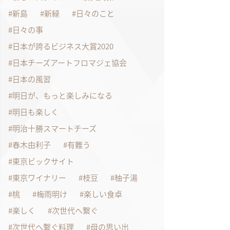
新島
新緑
日々のこと
日々の事
日本が誇るビジネス大賞2020
日本チーズアートフロマジェ協会
日本の風習
明日が、もっと楽しみになる
明日も楽しく
明治十勝スマートチーズ
春木由利子
有難う
東京ビックサイト
東京ワイナリー
枝豆
柚子湯
桃
梅雨明け
楽しい食卓
楽しく
次世代へ繋ぐ
次世代へ繋ぐ料理
母の思い出