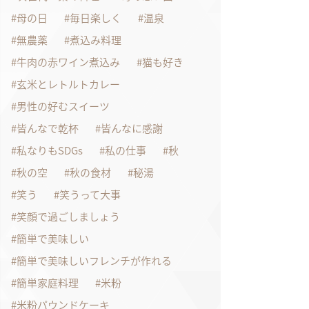
母の日
毎日楽しく
温泉
無農薬
煮込み料理
牛肉の赤ワイン煮込み
猫も好き
玄米とレトルトカレー
男性の好むスイーツ
皆んなで乾杯
皆んなに感謝
私なりもSDGs
私の仕事
秋
秋の空
秋の食材
秘湯
笑う
笑うって大事
笑顔で過ごしましょう
簡単で美味しい
簡単で美味しいフレンチが作れる
簡単家庭料理
米粉
米粉パウンドケーキ