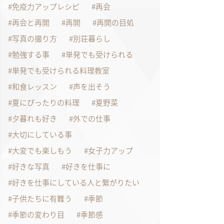
免疫力アップレシピ
再会
再会と再開
再開
再開の目処
写真の撮り方
別荘暮らし
勉強する事
単発でも受けられる
単発でも受けられる料理教室
和食レッスン
声を出そう
夏にぴったりの料理
夏野菜
夕暮れも好き
外での仕事
大切にしている事
大変でも楽しもう
女子力アップ
好きな写真
好きを仕事に
好きを仕事にしている人と繋がりたい
子供たちに有難う
季節
季節の変わり目
季節感