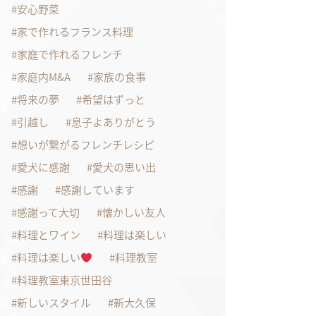
安心野菜
家で作れるフランス料理
家庭で作れるフレンチ
家庭内M&A
家族の食事
将来の夢
希望はずっと
引越し
息子よありがとう
想いが繋がるフレンチレシピ
愛犬に感謝
愛犬の思い出
感謝
感謝しています
感謝って大切
懐かしい友人
料理とワイン
料理は楽しい
料理は楽しい
料理教室
料理教室東京世田谷
新しいスタイル
新大久保