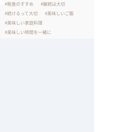
粗食のすすめ
継続は大切
続けるって大切
美味しいご飯
美味しい家庭料理
美味しい時間を一緒に
美味しい物は幸せ
美味しい食事
腸活
膝が痛い
自分時間
自宅での仕事
自宅で作るフレンチ
自宅で作れるフレンチ
自宅で過ごす
自家製チキンスープ
自粛生活
色々工夫しながら
表参道
表参道のクリスマスイルミネーション
言葉に出す事
試作