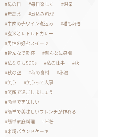
母の日
毎日楽しく
温泉
無農薬
煮込み料理
牛肉の赤ワイン煮込み
猫も好き
玄米とレトルトカレー
男性の好むスイーツ
皆んなで乾杯
皆んなに感謝
私なりもSDGs
私の仕事
秋
秋の空
秋の食材
秘湯
笑う
笑うって大事
笑顔で過ごしましょう
簡単で美味しい
簡単で美味しいフレンチが作れる
簡単家庭料理
米粉
米粉パウンドケーキ