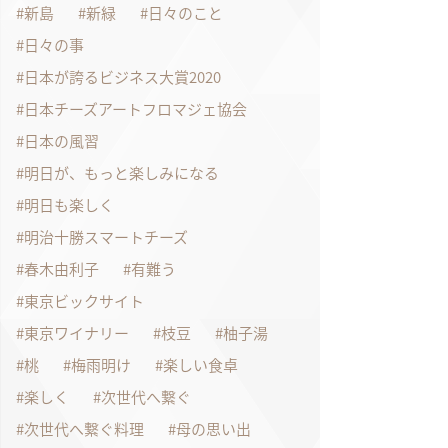
新島
新緑
日々のこと
日々の事
日本が誇るビジネス大賞2020
日本チーズアートフロマジェ協会
日本の風習
明日が、もっと楽しみになる
明日も楽しく
明治十勝スマートチーズ
春木由利子
有難う
東京ビックサイト
東京ワイナリー
枝豆
柚子湯
桃
梅雨明け
楽しい食卓
楽しく
次世代へ繋ぐ
次世代へ繋ぐ料理
母の思い出