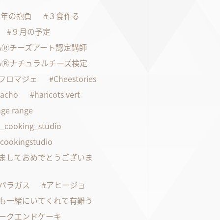
21年の抱負
３食作る
９月の予定
FAⓇチーズアート認定講師
FAⓇナチュラルチーズ検定
faフロマジェ
Cheestories
pacho
haricots vert
ge range
s_cooking_studio
scookingstudio
ましておめでとうございま
パラガス
アヒージョ
も一緒にいてくれて有難う
ークエンドケーキ