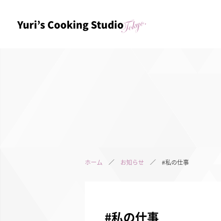
ホーム
／
お知らせ
／ #私の仕事
#私の仕事