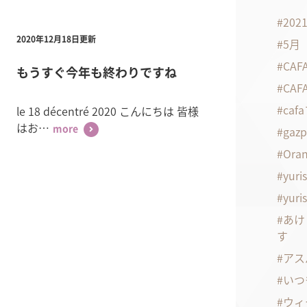
20
2020年12月18日更新
5月
CA
もうすぐ今年も終わりですね
CA
ca
le 18 décentré 2020 こんにちは 皆様
はお…
gaz
more
Oran
yuri
yuri
あけ
す
アス
いつ
ウィ