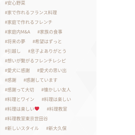
安心野菜
家で作れるフランス料理
家庭で作れるフレンチ
家庭内M&A
家族の食事
将来の夢
希望はずっと
引越し
息子よありがとう
想いが繋がるフレンチレシピ
愛犬に感謝
愛犬の思い出
感謝
感謝しています
感謝って大切
懐かしい友人
料理とワイン
料理は楽しい
料理は楽しい
料理教室
料理教室東京世田谷
新しいスタイル
新大久保