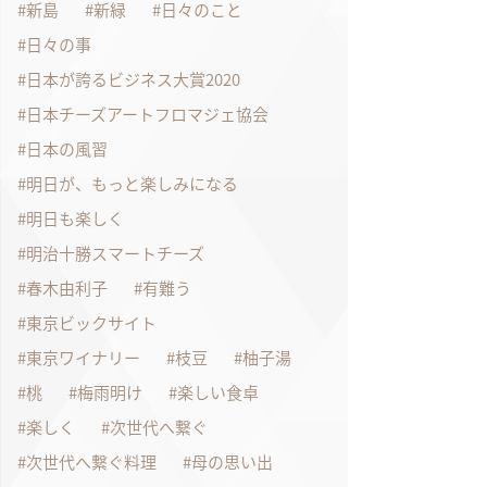
新島
新緑
日々のこと
日々の事
日本が誇るビジネス大賞2020
日本チーズアートフロマジェ協会
日本の風習
明日が、もっと楽しみになる
明日も楽しく
明治十勝スマートチーズ
春木由利子
有難う
東京ビックサイト
東京ワイナリー
枝豆
柚子湯
桃
梅雨明け
楽しい食卓
楽しく
次世代へ繋ぐ
次世代へ繋ぐ料理
母の思い出