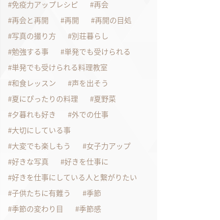
免疫力アップレシピ
再会
再会と再開
再開
再開の目処
写真の撮り方
別荘暮らし
勉強する事
単発でも受けられる
単発でも受けられる料理教室
和食レッスン
声を出そう
夏にぴったりの料理
夏野菜
夕暮れも好き
外での仕事
大切にしている事
大変でも楽しもう
女子力アップ
好きな写真
好きを仕事に
好きを仕事にしている人と繋がりたい
子供たちに有難う
季節
季節の変わり目
季節感