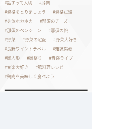
話すって大切
豚肉
資格をとりましょう
資格試験
身体ホカホカ
那須のチーズ
那須のペンション
那須の旅
野菜
野菜の宅配
野菜大好き
長野ワイントラベル
雑誌掲載
雛人形
雛祭り
音楽ライブ
音楽大好き
鴨料理レシピ
鶏肉を美味しく食べよう
過去の記事
2026年7月
2026年6月