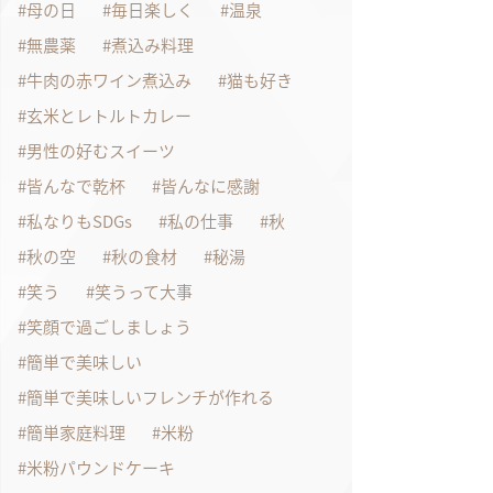
母の日
毎日楽しく
温泉
無農薬
煮込み料理
牛肉の赤ワイン煮込み
猫も好き
玄米とレトルトカレー
男性の好むスイーツ
皆んなで乾杯
皆んなに感謝
私なりもSDGs
私の仕事
秋
秋の空
秋の食材
秘湯
笑う
笑うって大事
笑顔で過ごしましょう
簡単で美味しい
簡単で美味しいフレンチが作れる
簡単家庭料理
米粉
米粉パウンドケーキ