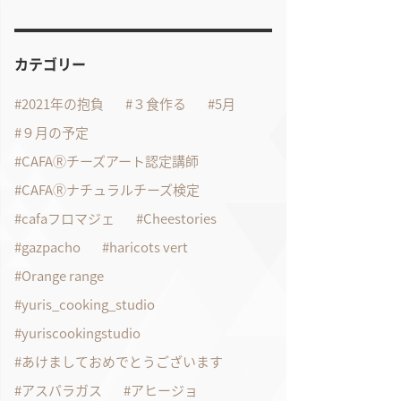
カテゴリー
2021年の抱負
３食作る
5月
９月の予定
CAFAⓇチーズアート認定講師
CAFAⓇナチュラルチーズ検定
cafaフロマジェ
Cheestories
gazpacho
haricots vert
Orange range
yuris_cooking_studio
yuriscookingstudio
あけましておめでとうございます
アスパラガス
アヒージョ