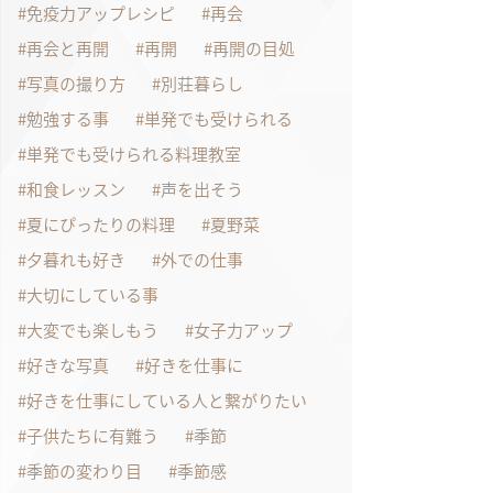
免疫力アップレシピ
再会
再会と再開
再開
再開の目処
写真の撮り方
別荘暮らし
勉強する事
単発でも受けられる
単発でも受けられる料理教室
和食レッスン
声を出そう
夏にぴったりの料理
夏野菜
夕暮れも好き
外での仕事
大切にしている事
大変でも楽しもう
女子力アップ
好きな写真
好きを仕事に
好きを仕事にしている人と繋がりたい
子供たちに有難う
季節
季節の変わり目
季節感