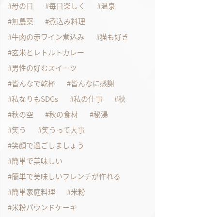
母の日
毎日楽しく
温泉
無農薬
煮込み料理
牛肉の赤ワイン煮込み
猫も好き
玄米とレトルトカレー
男性の好むスイーツ
皆んなで乾杯
皆んなに感謝
私なりもSDGs
私の仕事
秋
秋の空
秋の食材
秘湯
笑う
笑うって大事
笑顔で過ごしましょう
簡単で美味しい
簡単で美味しいフレンチが作れる
簡単家庭料理
米粉
米粉パウンドケーキ