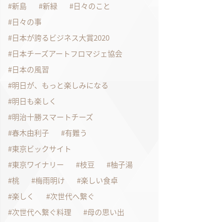
新島
新緑
日々のこと
日々の事
日本が誇るビジネス大賞2020
日本チーズアートフロマジェ協会
日本の風習
明日が、もっと楽しみになる
明日も楽しく
明治十勝スマートチーズ
春木由利子
有難う
東京ビックサイト
東京ワイナリー
枝豆
柚子湯
桃
梅雨明け
楽しい食卓
楽しく
次世代へ繋ぐ
次世代へ繋ぐ料理
母の思い出