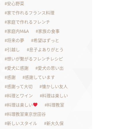
安心野菜
家で作れるフランス料理
家庭で作れるフレンチ
家庭内M&A
家族の食事
将来の夢
希望はずっと
引越し
息子よありがとう
想いが繋がるフレンチレシピ
愛犬に感謝
愛犬の思い出
感謝
感謝しています
感謝って大切
懐かしい友人
料理とワイン
料理は楽しい
料理は楽しい
料理教室
料理教室東京世田谷
新しいスタイル
新大久保