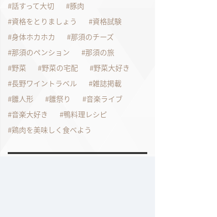
話すって大切
豚肉
資格をとりましょう
資格試験
身体ホカホカ
那須のチーズ
那須のペンション
那須の旅
野菜
野菜の宅配
野菜大好き
長野ワイントラベル
雑誌掲載
雛人形
雛祭り
音楽ライブ
音楽大好き
鴨料理レシピ
鶏肉を美味しく食べよう
過去の記事
2026年7月
2026年6月